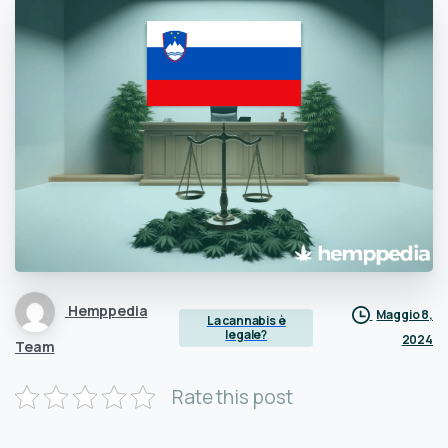
Hemppedia
Maggio 8,
La cannabis è
legale?
2024
Team
Rate this post