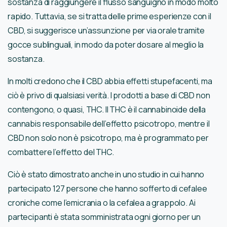
sostanza di raggiungere il flusso sanguigno in modo molto
rapido. Tuttavia, se si tratta delle prime esperienze con il
CBD, si suggerisce un’assunzione per via orale tramite
gocce sublinguali, in modo da poter dosare al meglio la
sostanza.
In molti credono che il CBD abbia effetti stupefacenti, ma
ciò è privo di qualsiasi verità. I prodotti a base di CBD non
contengono, o quasi, THC. Il THC è il cannabinoide della
cannabis responsabile dell’effetto psicotropo, mentre il
CBD non solo non è psicotropo, ma è programmato per
combattere l’effetto del THC.
Ciò è stato dimostrato anche in uno studio in cui hanno
partecipato 127 persone che hanno sofferto di cefalee
croniche come l’emicrania o la cefalea a grappolo. Ai
partecipanti è stata somministrata ogni giorno per un