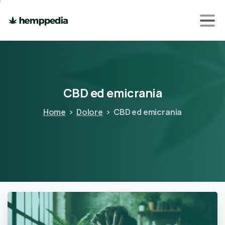
CBD
ed
emicrania
Home
Dolore
CBD ed emicrania