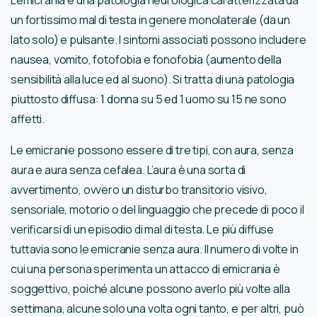
L’emicrania è una patologia neurologica caratterizzata da
un fortissimo mal di testa in genere monolaterale (da un
lato solo) e pulsante. I sintomi associati possono includere
nausea, vomito, fotofobia e fonofobia (aumento della
sensibilità alla luce ed al suono). Si tratta di una patologia
piuttosto diffusa: 1 donna su 5 ed 1 uomo su 15 ne sono
affetti.
Le emicranie possono essere di tre tipi, con aura, senza
aura e aura senza cefalea. L’aura è una sorta di
avvertimento, ovvero un disturbo transitorio visivo,
sensoriale, motorio o del linguaggio che precede di poco il
verificarsi di un episodio di mal di testa. Le più diffuse
tuttavia sono le emicranie senza aura. Il numero di volte in
cui una persona sperimenta un attacco di emicrania è
soggettivo, poiché alcune possono averlo più volte alla
settimana, alcune solo una volta ogni tanto, e per altri, può