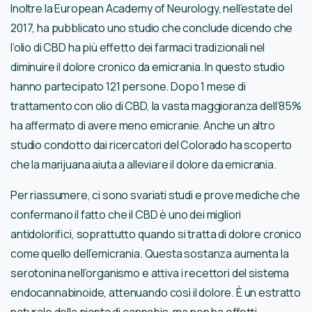
Inoltre la European Academy of Neurology, nell’estate del
2017, ha pubblicato uno studio che conclude dicendo che
l’olio di CBD ha più effetto dei farmaci tradizionali nel
diminuire il dolore cronico da emicrania. In questo studio
hanno partecipato 121 persone. Dopo 1 mese di
trattamento con olio di CBD, la vasta maggioranza dell’85%
ha affermato di avere meno emicranie. Anche un altro
studio condotto dai ricercatori del Colorado ha scoperto
che la marijuana aiuta a alleviare il dolore da emicrania.
Per riassumere, ci sono svariati studi e prove mediche che
confermano il fatto che il CBD è uno dei migliori
antidolorifici, soprattutto quando si tratta di dolore cronico
come quello dell’emicrania. Questa sostanza aumenta la
serotonina nell’organismo e attiva i recettori del sistema
endocannabinoide, attenuando così il dolore. È un estratto
naturale della pianta di cannabis, ma non ha effetti