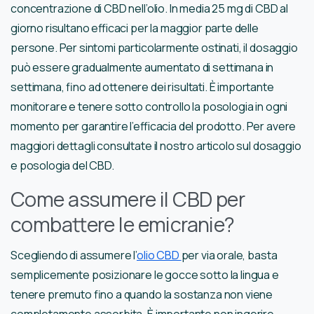
concentrazione di CBD nell’olio. In media 25 mg di CBD al
giorno risultano efficaci per la maggior parte delle
persone. Per sintomi particolarmente ostinati, il dosaggio
può essere gradualmente aumentato di settimana in
settimana, fino ad ottenere dei risultati. È importante
monitorare e tenere sotto controllo la posologia in ogni
momento per garantire l’efficacia del prodotto. Per avere
maggiori dettagli consultate il nostro articolo sul dosaggio
e posologia del CBD.
Come assumere il CBD per
combattere le emicranie?
Scegliendo di assumere l’
olio CBD
per via orale, basta
semplicemente posizionare le gocce sotto la lingua e
tenere premuto fino a quando la sostanza non viene
completamente assorbita. È importante non ingerire