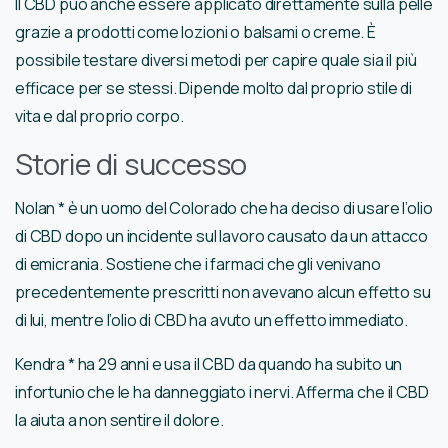
Il CBD può anche essere applicato direttamente sulla pelle
grazie a prodotti come lozioni o balsami o creme. È
possibile testare diversi metodi per capire quale sia il più
efficace per se stessi. Dipende molto dal proprio stile di
vita e dal proprio corpo.
Storie di successo
Nolan * è un uomo del Colorado che ha deciso di usare l’olio
di CBD dopo un incidente sul lavoro causato da un attacco
di emicrania. Sostiene che i farmaci che gli venivano
precedentemente prescritti non avevano alcun effetto su
di lui, mentre l’olio di CBD ha avuto un effetto immediato.
Kendra * ha 29 anni e usa il CBD da quando ha subito un
infortunio che le ha danneggiato i nervi. Afferma che il CBD
la aiuta a non sentire il dolore.