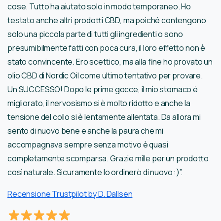
cose. Tutto ha aiutato solo in modo temporaneo. Ho
testato anche altri prodotti CBD, ma poiché contengono
solo una piccola parte di tutti gli ingredienti o sono
presumibilmente fatti con poca cura, il loro effetto non è
stato convincente. Ero scettico, ma alla fine ho provato un
olio CBD di Nordic Oil come ultimo tentativo per provare.
Un SUCCESSO! Dopo le prime gocce, il mio stomaco è
migliorato, il nervosismo si è molto ridotto e anche la
tensione del collo si è lentamente allentata. Da allora mi
sento di nuovo bene e anche la paura che mi
accompagnava sempre senza motivo è quasi
completamente scomparsa. Grazie mille per un prodotto
così naturale. Sicuramente lo ordinerò di nuovo :)”.
Recensione Trustpilot by D. Dallsen