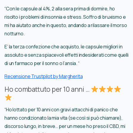
“Con le capsule al 4%, 2 alla sera prima di dormire, ho
risolto i problemi di insonnia e stress. Soffro di bruxismo e
mi ha aiutato anche in questo, andando a rilassare il morso
notturno.
E’ la terza confezione che acquisto, le capsule migliori in
assoluto e senza spiacevoli effetti indesiderati come quelli
di un farmaco per il sonno o l’ansia. “
Recensione Trustpilot by Margherita
Ho combattuto per 10 anni …
“Ho lottato per 10 anni con gravi attacchi di panico che
hanno condizionato la mia vita (se così si può chiamare),
discorso lungo, in breve… per un mese ho preso il CBD, mi