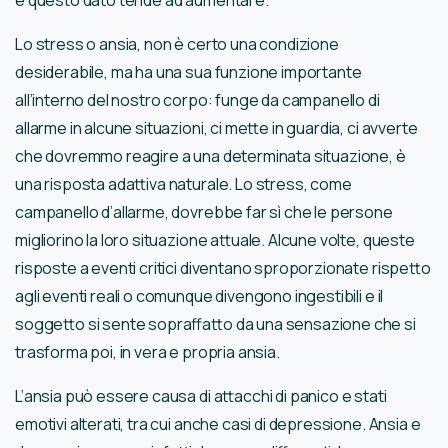
e questo dato tende ad aumentare.
Lo stress o ansia, non è certo una condizione
desiderabile, ma ha una sua funzione importante
all’interno del nostro corpo: funge da campanello di
allarme in alcune situazioni, ci mette in guardia, ci avverte
che dovremmo reagire a una determinata situazione, è
una risposta adattiva naturale. Lo stress, come
campanello d’allarme, dovrebbe far sì che le persone
migliorino la loro situazione attuale. Alcune volte, queste
risposte a eventi critici diventano sproporzionate rispetto
agli eventi reali o comunque divengono ingestibili e il
soggetto si sente sopraffatto da una sensazione che si
trasforma poi, in vera e propria ansia.
L’ansia può essere causa di attacchi di panico e stati
emotivi alterati, tra cui anche casi di depressione. Ansia e