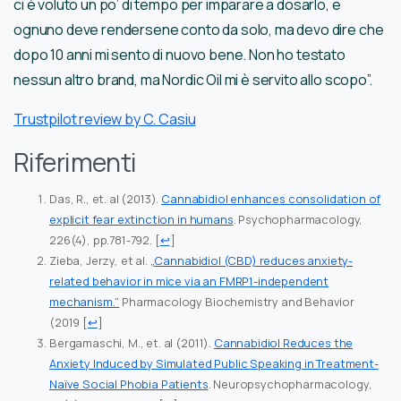
ci è voluto un po’ di tempo per imparare a dosarlo, e
ognuno deve rendersene conto da solo, ma devo dire che
dopo 10 anni mi sento di nuovo bene. Non ho testato
nessun altro brand, ma Nordic Oil mi è servito allo scopo”.
Trustpilot review by C. Casiu
Riferimenti
Das, R., et. al (2013).
Cannabidiol enhances consolidation of
explicit fear extinction in humans
. Psychopharmacology,
226(4), pp.781-792.
[
↩
]
Zieba, Jerzy, et al.
„Cannabidiol (CBD) reduces anxiety-
related behavior in mice via an FMRP1-independent
mechanism.“
Pharmacology Biochemistry and Behavior
(2019
[
↩
]
Bergamaschi, M., et. al (2011).
Cannabidiol Reduces the
Anxiety Induced by Simulated Public Speaking in Treatment-
Naïve Social Phobia Patients
. Neuropsychopharmacology,