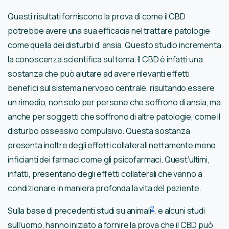
Questi risultati forniscono la prova di come il CBD
potrebbe avere una sua efficacia nel trattare patologie
come quella dei disturbi d’ ansia. Questo studio incrementa
la conoscenza scientifica sul tema. Il CBD è infatti una
sostanza che può aiutare ad avere rilevanti effetti
benefici sul sistema nervoso centrale, risultando essere
un rimedio, non solo per persone che soffrono di ansia, ma
anche per soggetti che soffrono di altre patologie, come il
disturbo ossessivo compulsivo. Questa sostanza
presenta inoltre degli effetti collaterali nettamente meno
inficianti dei farmaci come gli psicofarmaci. Quest’ultimi,
infatti, presentano degli effetti collaterali che vanno a
condizionare in maniera profonda la vita del paziente.
2
Sulla base di precedenti studi su animali
, e alcuni studi
sull’uomo, hanno iniziato a fornire la prova che il CBD può