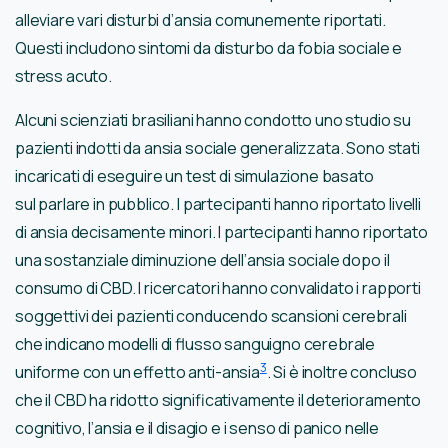
alleviare vari disturbi d’ansia comunemente riportati.
Questi includono sintomi da disturbo da fobia sociale e
stress acuto.
Alcuni scienziati brasiliani hanno condotto uno studio su
pazienti indotti da ansia sociale generalizzata. Sono stati
incaricati di eseguire un test di simulazione basato
sul parlare in pubblico. I partecipanti hanno riportato livelli
di ansia decisamente minori. I partecipanti hanno riportato
una sostanziale diminuzione dell’ansia sociale dopo il
consumo di CBD. I ricercatori hanno convalidato i rapporti
soggettivi dei pazienti conducendo scansioni cerebrali
che indicano modelli di flusso sanguigno cerebrale
3
uniforme con un effetto anti-ansia
. Si è inoltre concluso
che il CBD ha ridotto significativamente il deterioramento
cognitivo, l’ansia e il disagio e i senso di panico nelle