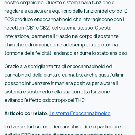
nostro organismo. Questo sistema ha la funzione di
regolare e assicurare equilibrio delle funzioni del corpo. L’
ECS produce endocannabinoidi che interagiscono con i
recettori (CB1 e CB2) del sistema stesso. Questa
interazione, permette il rilascio nel corpo di sostanze
chimiche e di ormoni, come ad esempio la serotonina
(ormone della felicità), andando a ridurre lo stato ansioso.
Grazie alla somiglianza tra gli endocannabinoidi ed i
cannabinoidi della pianta di cannabis, anche quest’ultimi
possono influenzare in maniera positiva per aiutare il
sistema e sostenerlo nella sua corretta funzione,
evitando l’effetto psicotropo del THC.
Articolo correlato
:
Il sistema Endocannabinoide
In diversi studi sull’uso dei cannabinoidi, e in particolare
dell’olio CBD da piante di canapa come trattamento per