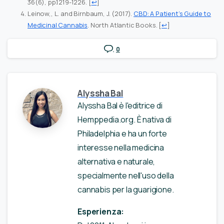
36(6), pp.1219-1226.
[
↩
]
Leinow,, L. and Birnbaum, J. (2017).
CBD: A Patient’s Guide to
Medicinal Cannabis
. North Atlantic Books.
[
↩
]
0
Alyssha Bal
Alyssha Bal è l'editrice di
Hemppedia.org. È nativa di
Philadelphia e ha un forte
interesse nella medicina
alternativa e naturale,
specialmente nell'uso della
cannabis per la guarigione.
Esperienza: