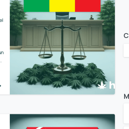
el
C
un
.
M