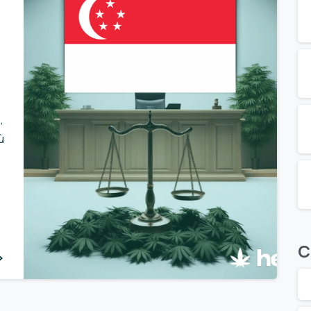
,
ù
C