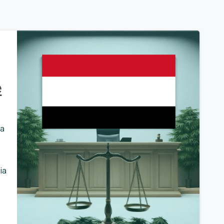
e
la
ia