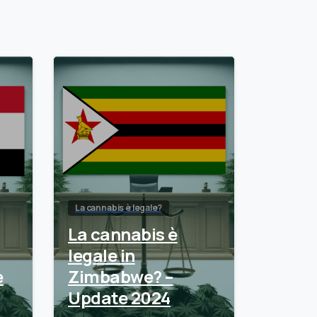
La cannabis è legale?
La cannabis è
legale in
e
Zimbabwe? –
Update 2024