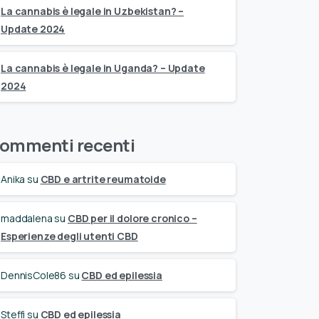
La cannabis è legale in Uzbekistan? –
Update 2024
La cannabis è legale in Uganda? – Update
2024
ommenti recenti
Anika
su
CBD e artrite reumatoide
maddalena
su
CBD per il dolore cronico –
Esperienze degli utenti CBD
DennisCole86
su
CBD ed epilessia
Steffi
su
CBD ed epilessia